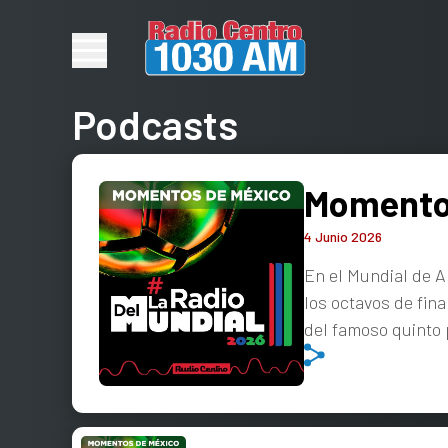
Podcasts
Momentos
4 Junio 2026
En el Mundial de A
los octavos de fin
del famoso quinto 