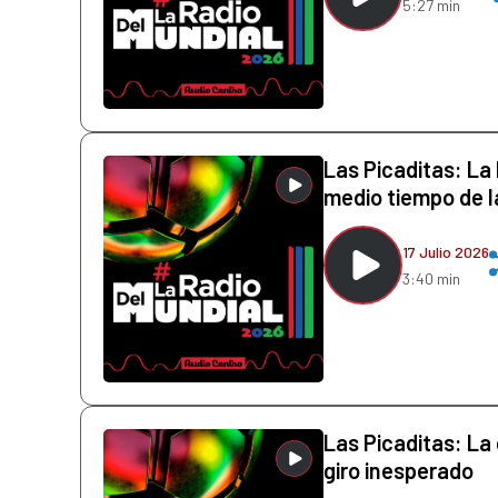
5:27 min
Las Picaditas: La
medio tiempo de l
17 Julio 2026
3:40 min
Las Picaditas: La 
giro inesperado