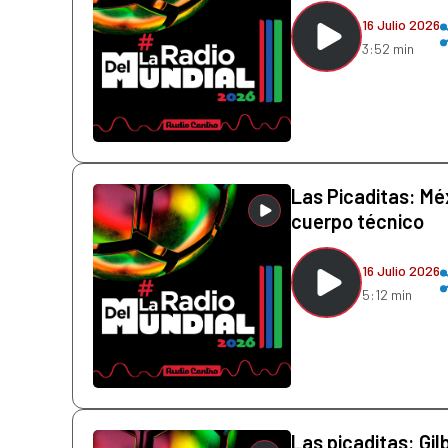
16 Julio 2026
3:52 min
Las Picaditas: Mé
cuerpo técnico
16 Julio 2026
5:12 min
Las picaditas: Gil