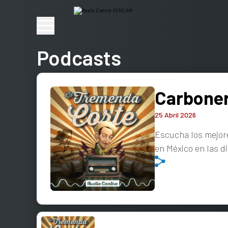
Podcasts
Carboner
25 Abril 2026
Escucha los mejore
en México en las d