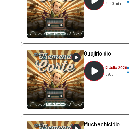
14:50 min
Guajiricidio
12 Julio 2026
13:56 min
Muchachicidio