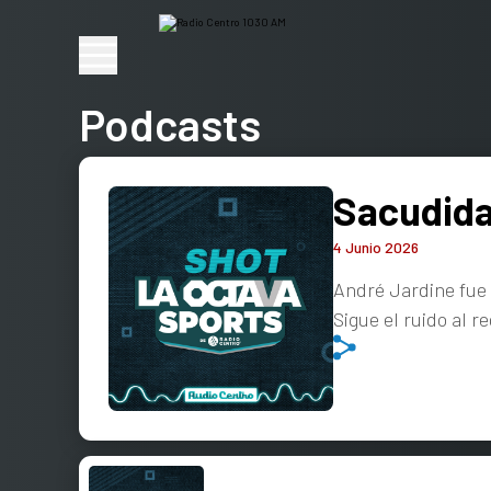
Podcasts
Sacudida
4 Junio 2026
André Jardine fue 
Sigue el ruido al 