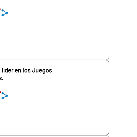
6
 líder en los Juegos
s.
6