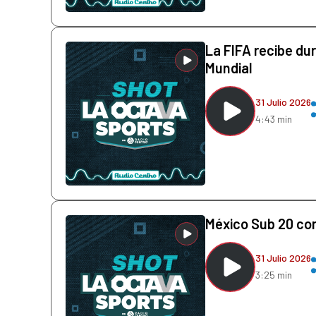
La FIFA recibe dur
Mundial
31 Julio 2026
4:43 min
México Sub 20 con
31 Julio 2026
3:25 min