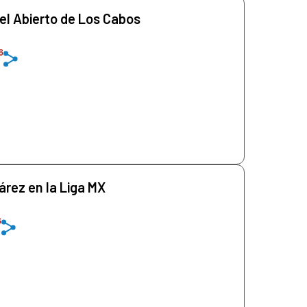
l Abierto de Los Cabos
6
rez en la Liga MX
6