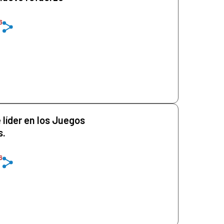
6
 líder en los Juegos
s.
6