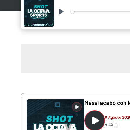
Play
Messi acabó con l
6 Agosto 202
4:02 min