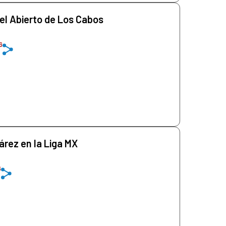
l Abierto de Los Cabos
6
rez en la Liga MX
6