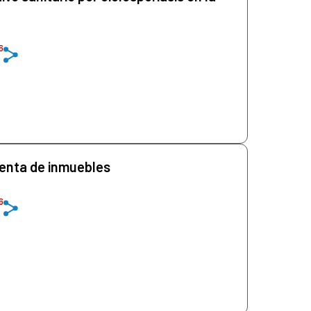
6
renta de inmuebles
6