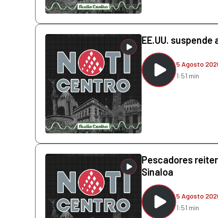
EE.UU. suspende 
5 Agosto 202
1:51 min
Pescadores reite
Sinaloa
5 Agosto 202
1:51 min