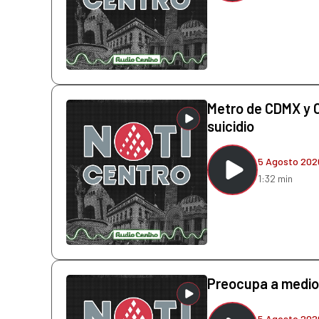
Metro de CDMX y C
suicidio
5 Agosto 202
1:32 min
Preocupa a medio
5 Agosto 202