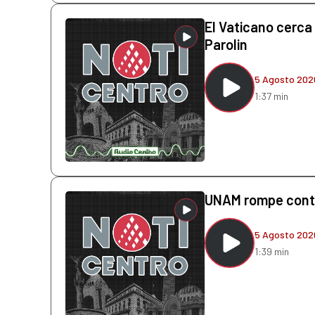
El Vaticano cerca
Parolin
5 Agosto 202
1:37 min
UNAM rompe contr
5 Agosto 202
1:39 min