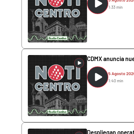
1:33 min
CDMX anuncia nue
5 Agosto 202
1:40 min
Despliegan operati