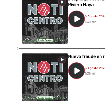
Riviera Maya
5 Agosto 202
1:39 min
Nuevo fraude en 
5 Agosto 202
1:39 min