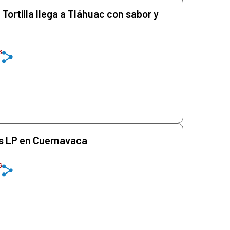
a Tortilla llega a Tláhuac con sabor y
6
as LP en Cuernavaca
6