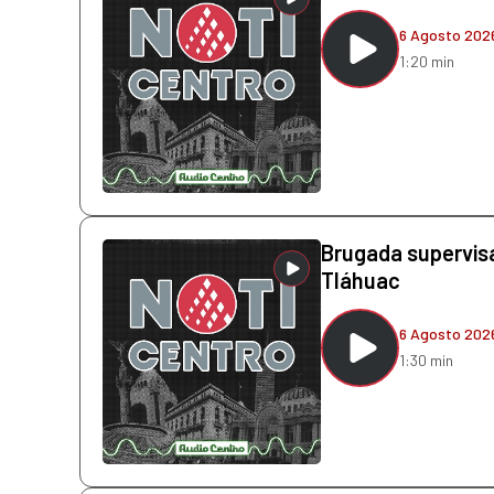
6 Agosto 202
1:20 min
Brugada supervis
Tláhuac
6 Agosto 202
1:30 min