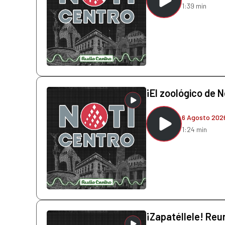
1:39 min
¡El zoológico de N
6 Agosto 202
1:24 min
¡Zapatéllele! Reun