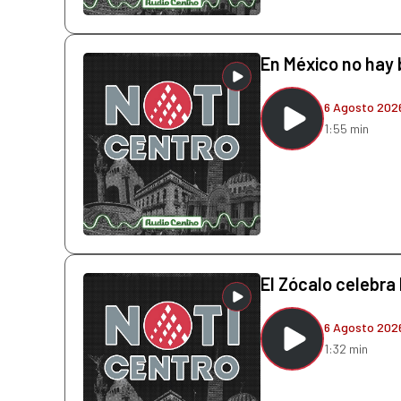
En México no hay 
6 Agosto 202
1:55 min
El Zócalo celebra 
6 Agosto 202
1:32 min