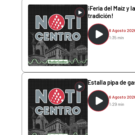
¡Feria del Maíz y l
tradición!
6 Agosto 202
1:35 min
Estalla pipa de g
6 Agosto 202
1:29 min