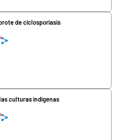
brote de ciclosporiasis
6
las culturas indígenas
6