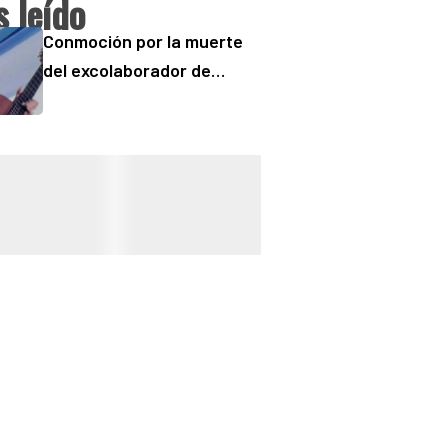
 leído
Conmoción por la muerte
del excolaborador de
“Buenos Días” Sergio
“Checo” Padilla