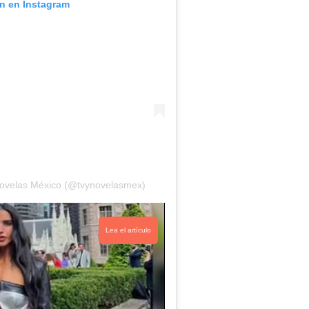
ón en Instagram
ovelas México (@tvynovelasmex)
Lea el artículo