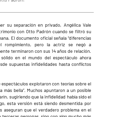
r su separación en privado, Angélica Vale
trimonio con Otto Padrón cuando se filtró su
mana. El documento oficial señala “diferencias
del rompimiento, pero la actriz se negó a
mente terminaron con sus 14 años de relación.
 sólido en el mundo del espectáculo ahora
de supuestas infidelidades hasta conflictos
e espectáculos explotaron con teorías sobre el
ea más bella”. Muchos apuntaron a un posible
ín, sugiriendo que la infidelidad había sido el
go, esta versión está siendo desmentida por
es aseguran que el verdadero problema en el
 terceras personas, sino con algo mucho más