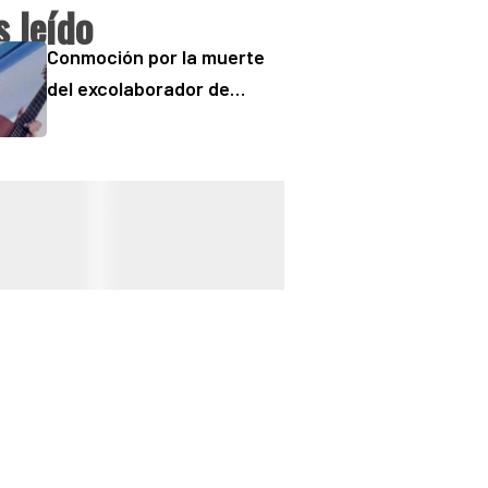
 leído
Conmoción por la muerte
del excolaborador de
“Buenos Días” Sergio
“Checo” Padilla