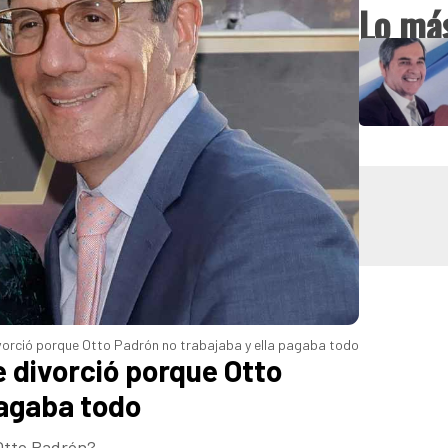
Lo más
ivorció porque Otto Padrón no trabajaba y ella pagaba todo
 divorció porque Otto
pagaba todo
 Otto Padrón?