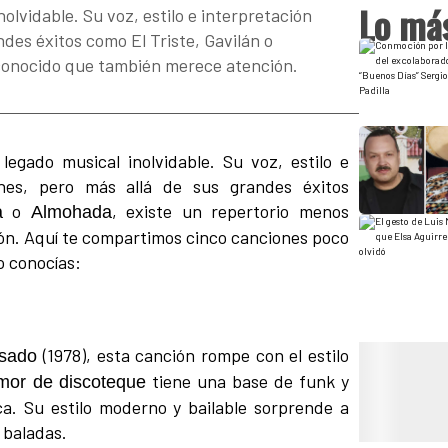
Lo más
nolvidable. Su voz, estilo e interpretación
des éxitos como El Triste, Gavilán o
conocido que también merece atención.
legado musical inolvidable. Su voz, estilo e
ones, pero más allá de sus grandes éxitos
o
, existe un repertorio menos
a
Almohada
n. Aquí te compartimos cinco canciones poco
o conocías:
(1978), esta canción rompe con el estilo
sado
tiene una base de funk y
mor de discoteque
ca. Su estilo moderno y bailable sorprende a
n baladas.