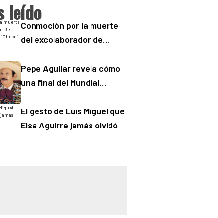
 leído
Conmoción por la muerte
del excolaborador de
“Buenos Días” Sergio
“Checo” Padilla
Pepe Aguilar revela cómo
una final del Mundial
cambió para siempre la
salud de Antonio Aguilar
El gesto de Luis Miguel que
Elsa Aguirre jamás olvidó