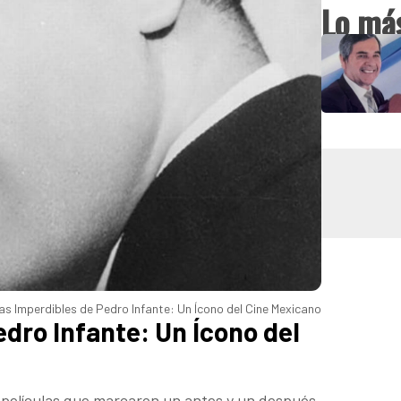
Lo más
las Imperdibles de Pedro Infante: Un Ícono del Cine Mexicano
edro Infante: Un Ícono del
o películas que marcaron un antes y un después