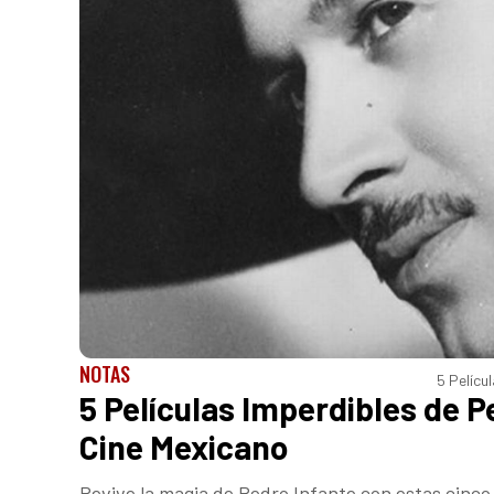
NOTAS
5 Pelícu
5 Películas Imperdibles de P
Cine Mexicano
Revive la magia de Pedro Infante con estas cinc