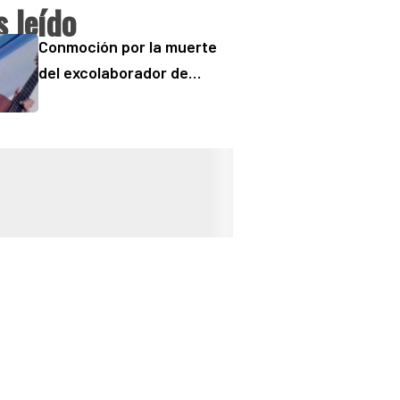
 leído
Conmoción por la muerte
del excolaborador de
“Buenos Días” Sergio
“Checo” Padilla