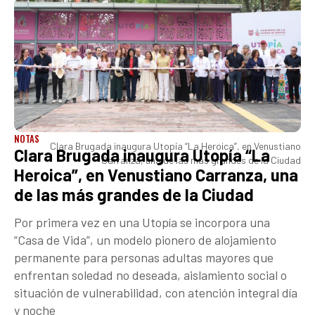
NOTAS
Clara Brugada inaugura Utopía “La Heroica”, en Venustiano
Clara Brugada inaugura Utopía “La
Carranza, una de las más grandes de la Ciudad
Heroica”, en Venustiano Carranza, una
de las más grandes de la Ciudad
Por primera vez en una Utopía se incorpora una
“Casa de Vida”, un modelo pionero de alojamiento
permanente para personas adultas mayores que
enfrentan soledad no deseada, aislamiento social o
situación de vulnerabilidad, con atención integral día
y noche