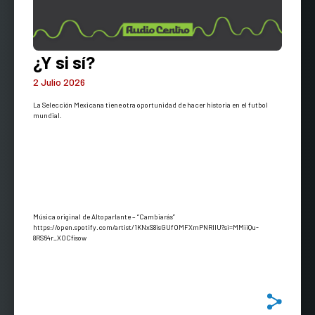
¿Y si sí?
2 Julio 2026
La Selección Mexicana tiene otra oportunidad de hacer historia en el futbol
mundial.
Música original de Altoparlante – “Cambiarás”
https://open.spotify.com/artist/1KNxS8isGUfOMFXmPNRlIU?si=MMiiQu-
8RS64r_XOCfisow