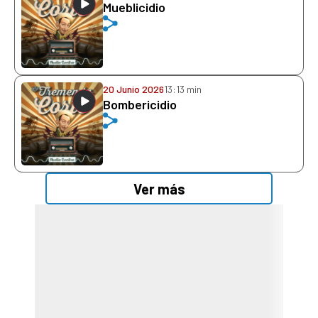
Mueblicidio
20 Junio 2026
13:13 min
Bombericidio
Ver más