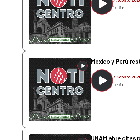
1:46 min
México y Perú res
7 Agosto 202
1:26 min
UNAM abre citas 