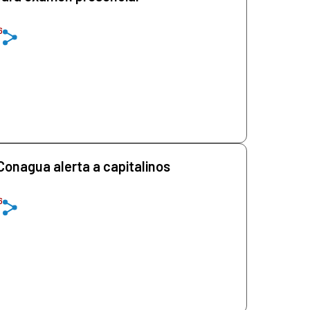
6
! Conagua alerta a capitalinos
6