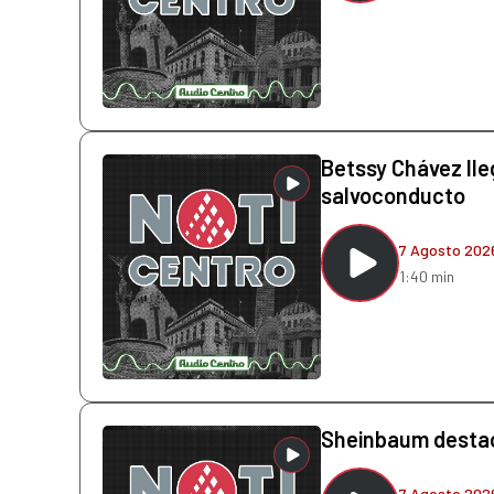
Betssy Chávez lleg
salvoconducto
7 Agosto 202
1:40 min
Sheinbaum destaca
7 Agosto 202