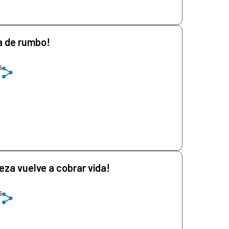
a de rumbo!
6
eza vuelve a cobrar vida!
6