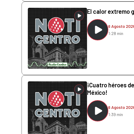
El calor extremo 
6 Agosto 202
1:28 min
¡Cuatro héroes de 
México!
6 Agosto 202
1:39 min