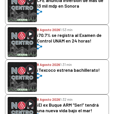
CFE anuncia inversión de más de
13 mil mdp en Sonora
8 Agosto 2026
1:53 min
¡70.7% se registra al Examen de
Control UNAM en 24 horas!
8 Agosto 2026
1:31 min
¡Texcoco estrena bachillerato!
8 Agosto 2026
1:32 min
¡El ex Buque ARM “Seri” tendrá
una nueva vida bajo el mar!