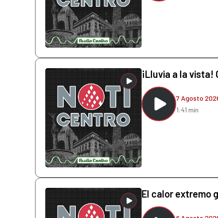
¡Lluvia a la vista
7 Agosto 202
1:41 min
El calor extremo 
6 Agosto 202