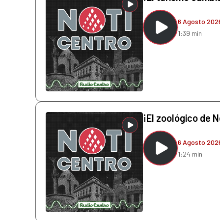
6 Agosto 202
1:39 min
¡El zoológico de N
6 Agosto 202
1:24 min