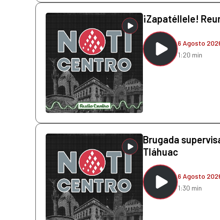
¡Zapatéllele! Reun
6 Agosto 202
1:20 min
Brugada supervis
Tláhuac
6 Agosto 202
1:30 min