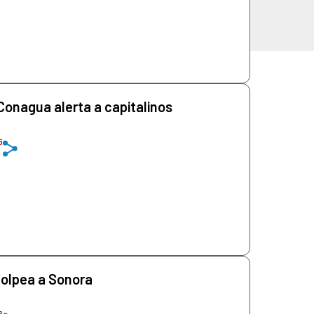
! Conagua alerta a capitalinos
6
golpea a Sonora
6