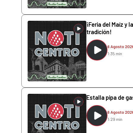
¡Feria del Maíz y l
tradición!
6 Agosto 202
1:35 min
Estalla pipa de g
6 Agosto 202
1:29 min