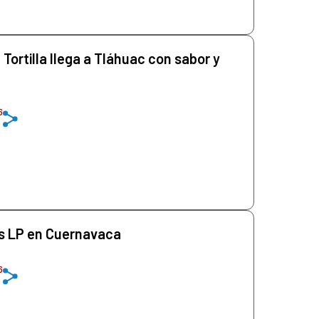
a Tortilla llega a Tláhuac con sabor y
6
as LP en Cuernavaca
6