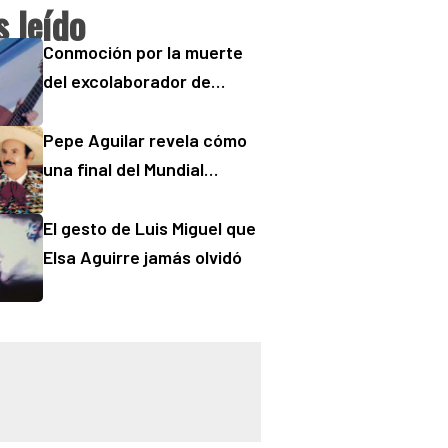
 leído
Conmoción por la muerte
del excolaborador de
“Buenos Días” Sergio
“Checo” Padilla
Pepe Aguilar revela cómo
una final del Mundial
cambió para siempre la
salud de Antonio Aguilar
El gesto de Luis Miguel que
Elsa Aguirre jamás olvidó