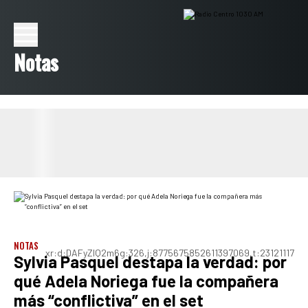
Notas
NOTAS
xr:d:DAFyZIQ2m6g:326,j:8775675852611397069,t:23121117
Sylvia Pasquel destapa la verdad: por
qué Adela Noriega fue la compañera
más “conflictiva” en el set