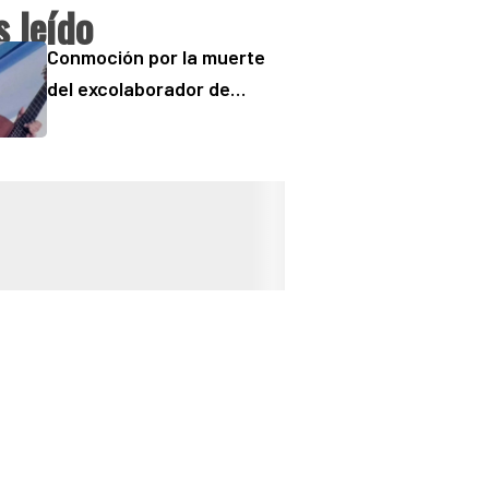
 leído
Conmoción por la muerte
del excolaborador de
“Buenos Días” Sergio
“Checo” Padilla