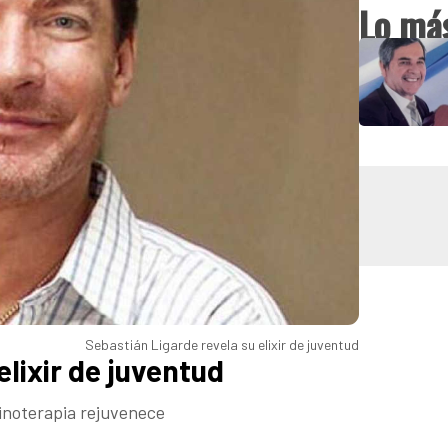
Lo más
Sebastián Ligarde revela su elixir de juventud
elixir de juventud
rinoterapia rejuvenece