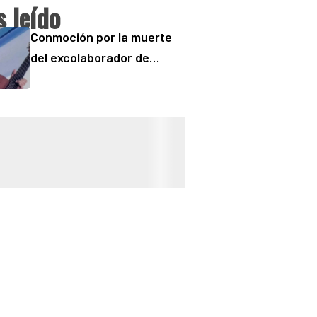
 leído
Conmoción por la muerte
del excolaborador de
“Buenos Días” Sergio
“Checo” Padilla