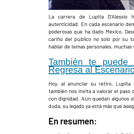
00:00
/
01:00
radiocentro1030
La carrera de Lupita D’Alessio h
autenticidad. En cada escenario dem
poderosas que ha dado México. Desd
cariño del público no solo por su ta
hablar de temas personales, muchas 
También te puede i
Regresa al Escenario
Hoy, al anunciar su retiro, Lupita
también nos invita a valorar el paso d
con dignidad. Aún quedan algunos sho
duda, su legado ya está más que asegu
En resumen: