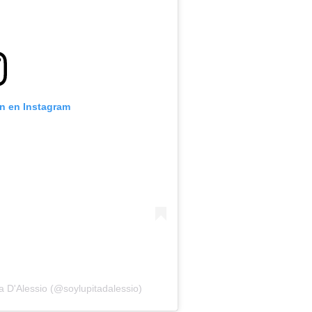
ón en Instagram
a D'Alessio (@soylupitadalessio)