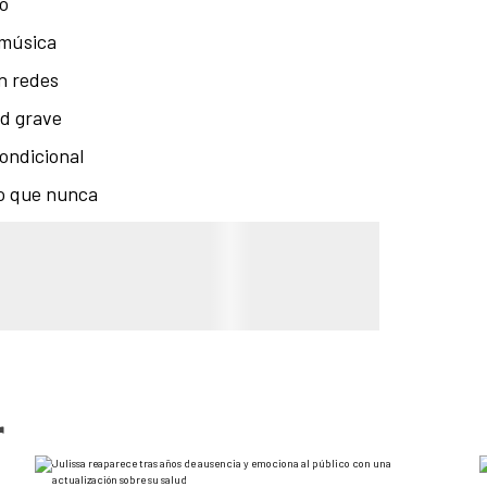
vo
 música
n redes
d grave
ondicional
o que nunca
r