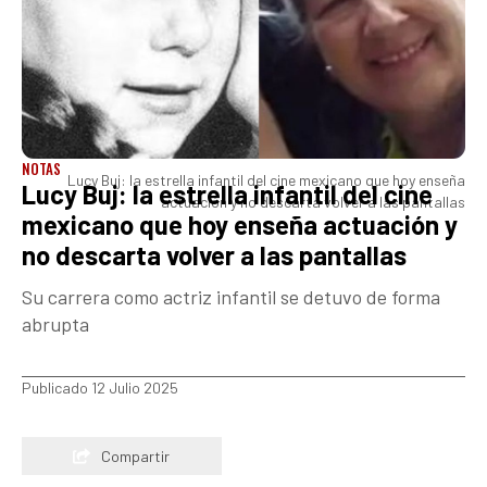
NOTAS
Lucy Buj: la estrella infantil del cine mexicano que hoy enseña
Lucy Buj: la estrella infantil del cine
actuación y no descarta volver a las pantallas
mexicano que hoy enseña actuación y
no descarta volver a las pantallas
Su carrera como actriz infantil se detuvo de forma
abrupta
Publicado 12 Julio 2025
Compartir