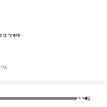
OCUTORES
ADOS
00
:
00