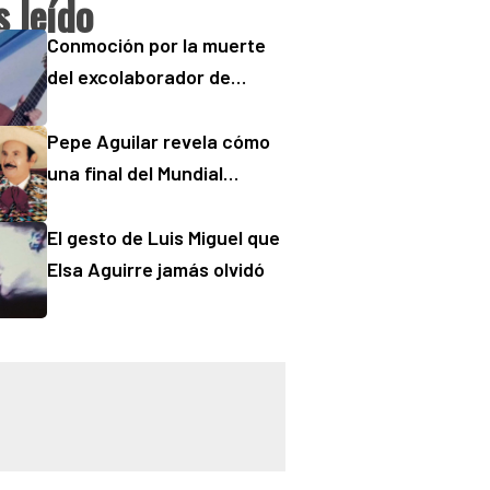
 leído
Conmoción por la muerte
del excolaborador de
“Buenos Días” Sergio
“Checo” Padilla
Pepe Aguilar revela cómo
una final del Mundial
cambió para siempre la
salud de Antonio Aguilar
El gesto de Luis Miguel que
Elsa Aguirre jamás olvidó