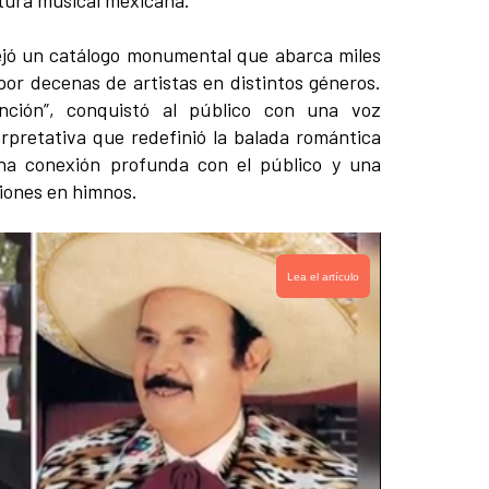
tura musical mexicana.
dejó un catálogo monumental que abarca miles
por decenas de artistas en distintos géneros.
nción”, conquistó al público con una voz
erpretativa que redefinió la balada romántica
na conexión profunda con el público y una
iones en himnos.
Lea el artículo