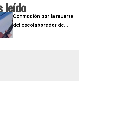
 leído
Conmoción por la muerte
del excolaborador de
“Buenos Días” Sergio
“Checo” Padilla