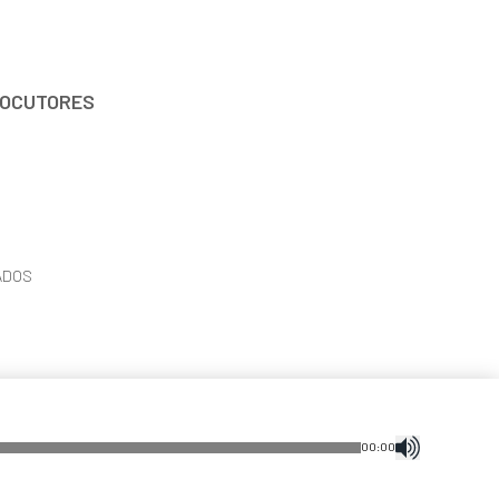
OCUTORES
ADOS
00
:
00