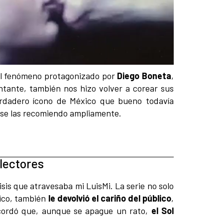
el fenómeno protagonizado por
Diego Boneta
,
antante, también nos hizo volver a corear sus
erdadero ícono de México que bueno todavía
, se las recomiendo ampliamente.
flectores
sis que atravesaba mi LuisMi. La serie no solo
ico, también
le devolvió el cariño del público
,
ecordó que, aunque se apague un rato,
el Sol