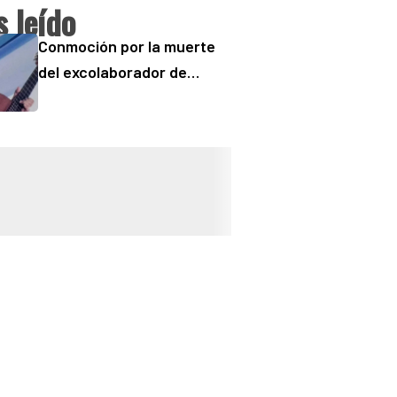
 leído
Conmoción por la muerte
del excolaborador de
“Buenos Días” Sergio
“Checo” Padilla