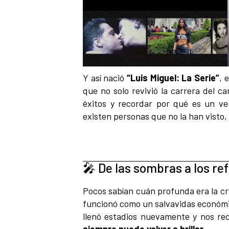
Y así nació
“Luis Miguel: La Serie”
, 
que no solo revivió la carrera del c
éxitos y recordar por qué es un v
existen personas que no la han visto
🎤 De las sombras a los re
Pocos sabían cuán profunda era la cri
funcionó como un salvavidas económ
llenó estadios nuevamente y nos r
siempre puede volver a brillar
.