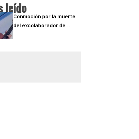
 leído
Conmoción por la muerte
del excolaborador de
“Buenos Días” Sergio
“Checo” Padilla