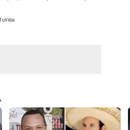
eTuVida
r